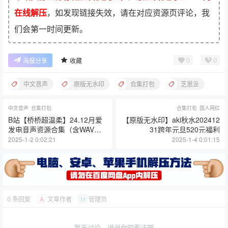
在线解压
，如发现链接失效，请在对应资源页评论，我
们会第一时间更新。
0
0
海报分享
收藏
中文音声
原版无水印
合集打包
芝恩㱏
中文音声
合集打包
合集打包
国人网红
B站【桥桥超温柔】24.12月爱
【原版无水印】aki秋水202412
发电音声资源合集（含WAV原
31跨年元旦520元福利
档）
2025-1-2 0:02:21
2025-1-4 0:01:15
0 条回复
文章作者
管理员
A
M
暂无讨论，说说你的看法吧