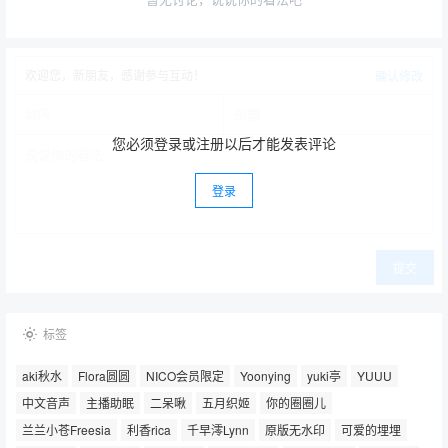
欢迎您，新朋友，感谢参与互动！
确认修改
您必须登录或注册以后才能发表评论
登录
提交
标签
aki秋水
Flora圆圆
NICO会员限定
Yoonying
yuki亭
YUUU
中文音声
主播助眠
二呆啾
五月织姬
你的圈圈儿
兰兰小苍Freesia
利香rica
千早澪Lynn
原版无水印
可爱的埋埋