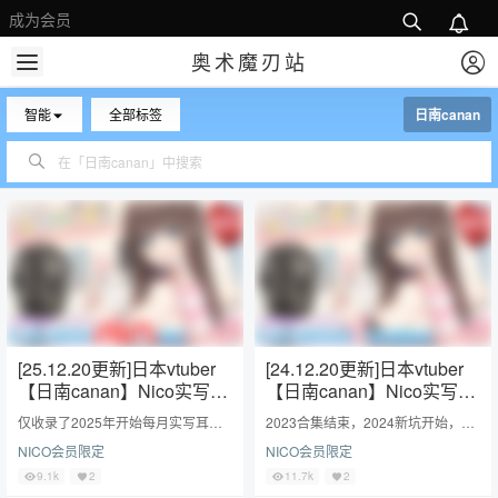
成为会员
奥术魔刃站
智能
全部标签
日南canan
[25.12.20更新]日本vtuber
[24.12.20更新]日本vtuber
【日南canan】Nico实写会
【日南canan】Nico实写会
员限定2025合集
员限定2024合集
仅收录了2025年开始每月实写耳舐n
2023合集结束，2024新坑开始，依
ico会员限定，每一期更新都是单独
然是只收录真人舔耳实写视频，每一
NICO会员限定
NICO会员限定
压缩打包，自己按需下载。
期更新都是单独压缩打包，自己按需
下载。
9.1k
2
11.7k
2