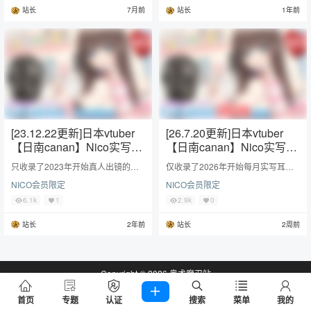
站长
7月前
站长
1年前
[23.12.22更新]日本vtuber
[26.7.20更新]日本vtuber
【日南canan】Nico实写会
【日南canan】Nico实写会
员限定2023合集
员限定2026合集
只收录了2023年开始真人出镜的实
仅收录了2026年开始每月实写耳舐n
写舔耳助眠。
ico会员限定，每一期更新都是单独
NICO会员限定
NICO会员限定
压缩打包，自己按需下载。
6.1k
1
2.9k
0
站长
2年前
站长
2周前
Copyright © 2026
奥术魔刃站
查询 57 次，耗时 1.1341 秒
首页
专题
认证
搜索
菜单
我的